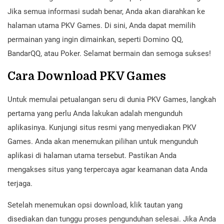
Jika semua informasi sudah benar, Anda akan diarahkan ke
halaman utama PKV Games. Di sini, Anda dapat memilih
permainan yang ingin dimainkan, seperti Domino QQ,
BandarQQ, atau Poker. Selamat bermain dan semoga sukses!
Cara Download PKV Games
Untuk memulai petualangan seru di dunia PKV Games, langkah
pertama yang perlu Anda lakukan adalah mengunduh
aplikasinya. Kunjungi situs resmi yang menyediakan PKV
Games. Anda akan menemukan pilihan untuk mengunduh
aplikasi di halaman utama tersebut. Pastikan Anda
mengakses situs yang terpercaya agar keamanan data Anda
terjaga.
Setelah menemukan opsi download, klik tautan yang
disediakan dan tunggu proses pengunduhan selesai. Jika Anda