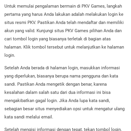
Untuk memulai pengalaman bermain di PKV Games, langkah
pertama yang harus Anda lakukan adalah melakukan login ke
situs resmi PKV. Pastikan Anda telah mendaftar dan memiliki
akun yang valid. Kunjungi situs PKV Games pilihan Anda dan
cari tombol login yang biasanya terletak di bagian atas
halaman. Klik tombol tersebut untuk melanjutkan ke halaman
login.
Setelah Anda berada di halaman login, masukkan informasi
yang diperlukan, biasanya berupa nama pengguna dan kata
sandi. Pastikan Anda mengetik dengan benar, karena
kesalahan dalam salah satu dari dua informasi ini bisa
mengakibatkan gagal login. Jika Anda lupa kata sandi,
sebagian besar situs menyediakan opsi untuk mengatur ulang
kata sandi melalui email.
Setelah mengisi informasi dengan tepat, tekan tombol login.