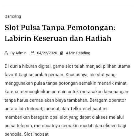
Gambling
Slot Pulsa Tanpa Pemotongan:
Labirin Keseruan dan Hadiah
By
Admin
04/22/2026
4 Min Reading
Di dunia hiburan digital, game slot telah menjadi pilihan utama
favorit bagi sejumlah pemain. Khususnya, ide slot yang
menggunakan pulsa tanpa potongan semakin menarik minat,
karena memungkinkan pemain untuk merasakan kesenangan
tanpa harus cemas akan biaya tambahan. Beragam operator
antara lain Indosat, Indosat, dan Telkomsel saat ini
memberikan beragam opsi slot yang dapat diakses melalui
pulsa telepon, membuatnya semakin mudah dan efisien bagi
penggila.
Slot Indosat