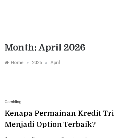
Month:
April 2026
»
»
Home
2026
April
Gambling
Kenapa Permainan Kredit Tri
Menjadi Option Terbaik?