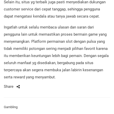
Selain itu, situs yg terbaik juga pasti menyediakan dukungan
customer service dari cepat tanggap, sehingga pengguna
dapat mengatasi kendala atau tanya jawab secara cepat.
Ingatlah untuk selalu membaca ulasan dan saran dari
pengguna lain untuk memastikan proses bermain game yang
menyenangkan. Platform permainan slot dengan pulsa yang
tidak memiliki potongan sering menjadi pilihan favorit karena
itu memberikan keuntungan lebih bagi pemain. Dengan segala
seluruh manfaat yg disediakan, bergabung pada situs
terpercaya akan segera membuka jalan labirin kesenangan
serta reward yang menyambut.
Share
Gambling