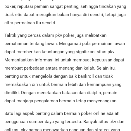
poker, reputasi pemain sangat penting, sehingga tindakan yang
tidak etis dapat merugikan bukan hanya diri sendiri, tetapi juga
citra permainan itu sendiri.
Taktik yang cerdas dalam pkv poker juga melibatkan
pemahaman tentang lawan. Mengamati pola permainan lawan
dapat memberikan keuntungan yang signifikan.
situs pkv
Memanfaatkan informasi ini untuk membuat keputusan dapat
membuat perbedaan antara menang dan kalah. Selain itu,
penting untuk mengelola dengan baik bankroll dan tidak
memaksakan diri untuk bermain lebih dari kemampuan yang
dimiliki. Dengan menetapkan batasan dan disiplin, pemain
dapat menjaga pengalaman bermain tetap menyenangkan.
Satu lagi aspek penting dalam bermain poker online adalah
penggunaan sumber daya yang tersedia. Banyak situs pkv dan
aplikasi pkv games menawarkan panduan dan strategi yang