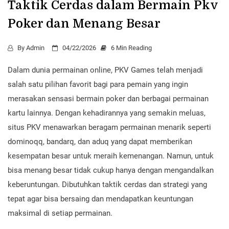
Taktik Cerdas dalam Bermain Pkv
Poker dan Menang Besar
By
Admin
04/22/2026
6 Min Reading
Dalam dunia permainan online, PKV Games telah menjadi
salah satu pilihan favorit bagi para pemain yang ingin
merasakan sensasi bermain poker dan berbagai permainan
kartu lainnya. Dengan kehadirannya yang semakin meluas,
situs PKV menawarkan beragam permainan menarik seperti
dominoqq, bandarq, dan aduq yang dapat memberikan
kesempatan besar untuk meraih kemenangan. Namun, untuk
bisa menang besar tidak cukup hanya dengan mengandalkan
keberuntungan. Dibutuhkan taktik cerdas dan strategi yang
tepat agar bisa bersaing dan mendapatkan keuntungan
maksimal di setiap permainan.