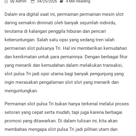
By
Admin
04/25/2026
4 Min Reading
Dalam era digital saat ini, permainan permainan mesin slot
daring semakin diminati oleh banyak sejumlah individu,
terutama di kalangan penggila hiburan dan pencari
keberuntungan. Salah satu opsi yang sedang tren ialah
permainan slot pulsanya Tri. Hal ini memberikan kemudahan
dan kenikmatan untuk para pemainnya. Dengan berbagai fitur
yang menarik dan kemudahan dalam melakukan transaksi,
slot pulsa Tri jadi opsi utama bagi banyak pengunjung yang
ingin merasakan pengalaman slot slot yang menarik dan
menguntungkan.
Permainan slot pulsa Tri bukan hanya terkenal melalui proses
setoran yang cepat serta mudah, tapi juga karena berbagai
promosi yang ditawarkan. Di dalam tulisan ini, kita akan
membahas mengapa slot pulsa Tri jadi pilihan utam dan