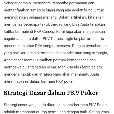
Sebagai pemain, memahami dinamika permainan dan
memanfaatkan setiap peluang yang ada adalah kunci untuk
meningkatkan peluang menang. Dalam artikel ini, kita akan
membahas beberapa taktik cerdas yang bisa Anda terapkan
ketika bermain di PKV Games. Kami juga akan menjelaskan
bagaimana cara daftar PKV Games, login ke platform, serta
menemukan situs PKV yang terpercaya. Dengan pemahaman
yang baik terhadap permainan dan pendekatan yang strategis,
Anda dapat memaksimalkan potensi kemenangan dan
membawa pulang hadiah besar. Mari kita ulas lebih dalam
mengenai taktik dan strategi yang akan membantu Anda
meraih sukses dalam bermain PKV poker.
Strategi Dasar dalam PKV Poker
Strategi dasar yang perlu diterapkan saat bermain PKV Poker
adalah memahami aturan permainan dengan baik. Setiap jenis