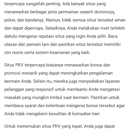
terpercaya sangatlah penting. Ada banyak situs yang
menawarkan berbagai jenis permainan seperti dominoqq,
poker, dan bandarqq. Namun, tidak semua situs tersebut aman
dan dapat dipercaya. Sebaiknya, Anda melakukan riset terlebih
dahulu mengenai reputasi situs yang ingin Anda pilih. Baca
ulasan dari pemain lain dan pastikan situs tersebut memiliki
izin resmi serta sistem keamanan yang baik.
Situs PKV terpercaya biasanya menawarkan bonus dan
promosi menarik yang dapat meningkatkan pengalaman
bermain Anda. Selain itu, mereka juga menyediakan layanan
pelanggan yang responsif untuk membantu Anda mengatasi
masalah yang mungkin timbul saat bermain. Pastikan untuk
membaca syarat dan ketentuan mengenai bonus tersebut agar
Anda tidak mengalami kesulitan di kemudian hari.
Untuk menemukan situs PKV yang tepat, Anda juga dapat